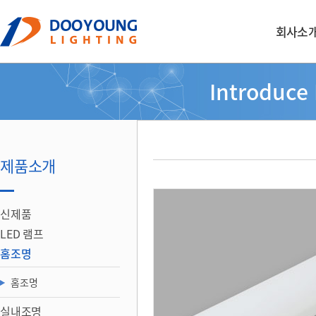
회사소
Introduce
제품소개
신제품
LED 램프
홈조명
홈조명
실내조명