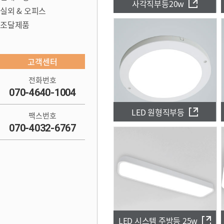
사각직부등20w
실외 & 오피스
조달제품
고객센터
전화번호
070-4640-1004
LED 원형직부등
팩스번호
070-4032-6767
LED 시스템 주방등 25w