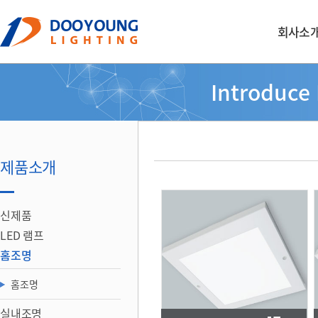
회사소
Introduce
제품소개
신제품
LED 램프
홈조명
홈조명
실내조명